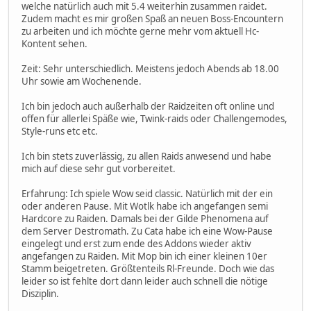
welche natürlich auch mit 5.4 weiterhin zusammen raidet.
Zudem macht es mir großen Spaß an neuen Boss-Encountern
zu arbeiten und ich möchte gerne mehr vom aktuell Hc-
Kontent sehen.
Zeit: Sehr unterschiedlich. Meistens jedoch Abends ab 18.00
Uhr sowie am Wochenende.
Ich bin jedoch auch außerhalb der Raidzeiten oft online und
offen für allerlei Späße wie, Twink-raids oder Challengemodes,
Style-runs etc etc.
Ich bin stets zuverlässig, zu allen Raids anwesend und habe
mich auf diese sehr gut vorbereitet.
Erfahrung: Ich spiele Wow seid classic. Natürlich mit der ein
oder anderen Pause. Mit Wotlk habe ich angefangen semi
Hardcore zu Raiden. Damals bei der Gilde Phenomena auf
dem Server Destromath. Zu Cata habe ich eine Wow-Pause
eingelegt und erst zum ende des Addons wieder aktiv
angefangen zu Raiden. Mit Mop bin ich einer kleinen 10er
Stamm beigetreten. Größtenteils Rl-Freunde. Doch wie das
leider so ist fehlte dort dann leider auch schnell die nötige
Disziplin.