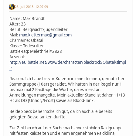
25. Juli 2013, 12:07:09
Name: Max Brandt
Alter: 23
Beruf: Bergwacht/Jugendleiter
Mail:
max.klettermax@gmail.com
Charname: Obatai
Klasse: Todesritter
Battle-Tag: Melethriel#2828
Arsenal:
http://eu.battle.net/wow/de/character/blackrock/Obatai/simpl
e
Reason: Ich habe bis vor Kurzem in einer kleinen, gemütlichen
Stammgruppe (10er) geraidet. Wir hatten in der Regel nur 1
bis maximal 2 Raidtage die Woche, da es meist an
Anmeldungen mangelte. Mein aktueller Stand ist daher 11/13
Hc als DD (Unholy/Frost) sowie als Blood-Tank.
Beide Specs beherrsche ich gut, da ich auch alle bereits
gelegten Bosse tanken durfte.
Zur Zeit bin ich auf der Suche nach einer stabilen Raidgruppe
mit festen Raidzeiten und einem angenehmen Raidklima,