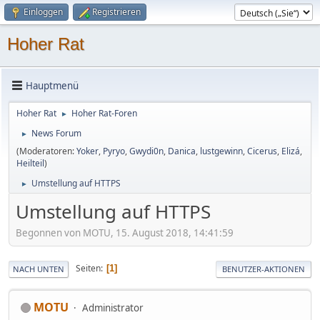
Einloggen
Registrieren
Hoher Rat
Hauptmenü
Hoher Rat
Hoher Rat-Foren
►
News Forum
►
(Moderatoren:
Yoker
,
Pyryo
,
Gwydi0n
,
Danica
,
lustgewinn
,
Cicerus
,
Elizá
,
Heilteil
)
Umstellung auf HTTPS
►
Umstellung auf HTTPS
Begonnen von MOTU, 15. August 2018, 14:41:59
Seiten
1
NACH UNTEN
BENUTZER-AKTIONEN
MOTU
Administrator