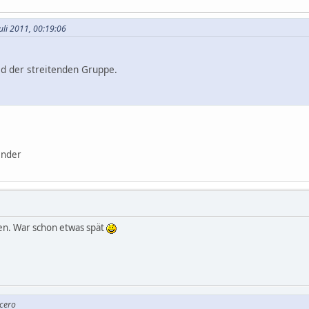
Juli 2011, 00:19:06
ld der streitenden Gruppe.
ender
. War schon etwas spät
icero