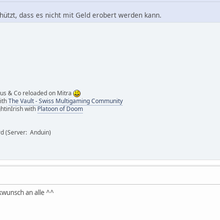
chützt, dass es nicht mit Geld erobert werden kann.
ipus & Co reloaded on Mitra
with
The Vault - Swiss Multigaming Community
htinIrish with
Platoon of Doom
rd (Server: Anduin)
kwunsch an alle ^^