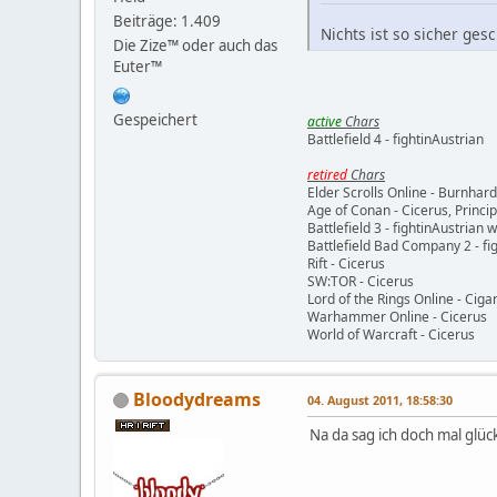
Beiträge: 1.409
Nichts ist so sicher ges
Die Zize™ oder auch das
Euter™
Gespeichert
active
Chars
Battlefield 4 - fightinAustrian
retired
Chars
Elder Scrolls Online - Burnhard
Age of Conan - Cicerus, Princ
Battlefield 3 - fightinAustrian 
Battlefield Bad Company 2 - fig
Rift - Cicerus
SW:TOR - Cicerus
Lord of the Rings Online - Ciga
Warhammer Online - Cicerus
World of Warcraft - Cicerus
Bloodydreams
04. August 2011, 18:58:30
Na da sag ich doch mal glüc