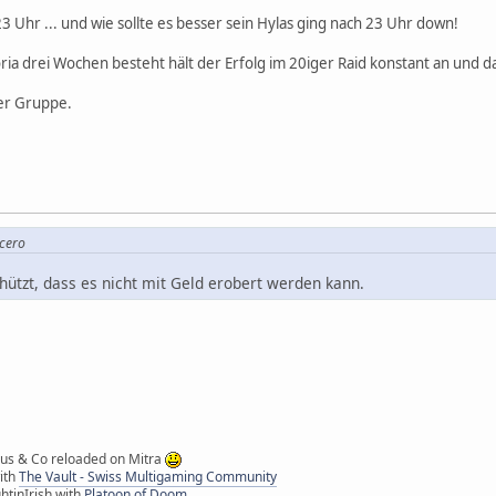
3 Uhr ... und wie sollte es besser sein Hylas ging nach 23 Uhr down!
oria drei Wochen besteht hält der Erfolg im 20iger Raid konstant an und 
der Gruppe.
icero
chützt, dass es nicht mit Geld erobert werden kann.
ipus & Co reloaded on Mitra
with
The Vault - Swiss Multigaming Community
htinIrish with
Platoon of Doom