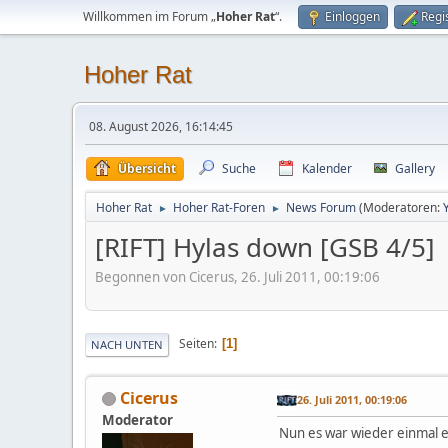
Willkommen im Forum „
Hoher Rat
“.
Einloggen
Regi
Hoher Rat
08. August 2026, 16:14:45
Übersicht
Suche
Kalender
Gallery
Hoher Rat
Hoher Rat-Foren
News Forum
(Moderatoren:
►
►
[RIFT] Hylas down [GSB 4/5]
Begonnen von Cicerus, 26. Juli 2011, 00:19:06
Seiten
1
NACH UNTEN
Cicerus
26. Juli 2011, 00:19:06
Moderator
Nun es war wieder einmal e