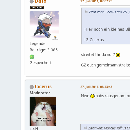
DaTo
27. Juli 2011, 07:07:23
Zitat von: Cicerus am 26. 
Hier noch ein kleines Bi
lG Cicerus
Legende
Beiträge: 3.085
streitet Ihr da nur?
Gespeichert
GZ euch gemeinsam streit
Cicerus
27. Juli 2011, 08:43:43
Moderator
Nein
habs rausgenommen
Zitat von: Marcus Tullius C
Held