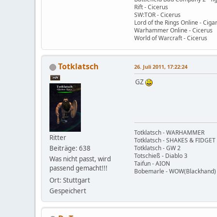
Rift - Cicerus
SW:TOR - Cicerus
Lord of the Rings Online - Ciga
Warhammer Online - Cicerus
World of Warcraft - Cicerus
Totklatsch
26. Juli 2011, 17:22:24
GZ
Totklatsch - WARHAMMER
Ritter
Totklatsch - SHAKES & FIDGET
Beiträge: 638
Totklatsch - GW 2
Totschieß - Diablo 3
Was nicht passt, wird
Taifun - AION
passend gemacht!!!
Bobemarle - WOW(Blackhand)
Ort: Stuttgart
Gespeichert