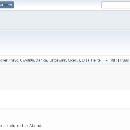
strieren
Yoker
,
Pyryo
,
Gwydi0n
,
Danica
,
lustgewinn
,
Cicerus
,
Elizá
,
Heilteil
)
[RIFT] Hylas
►
in erfolgreicher Abend.