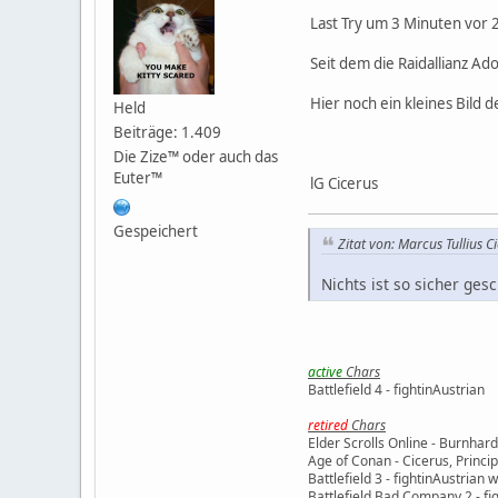
Last Try um 3 Minuten vor 2
Seit dem die Raidallianz Ad
Hier noch ein kleines Bild 
Held
Beiträge: 1.409
Die Zize™ oder auch das
Euter™
lG Cicerus
Gespeichert
Zitat von: Marcus Tullius C
Nichts ist so sicher ges
active
Chars
Battlefield 4 - fightinAustrian
retired
Chars
Elder Scrolls Online - Burnhard
Age of Conan - Cicerus, Princ
Battlefield 3 - fightinAustrian 
Battlefield Bad Company 2 - fig