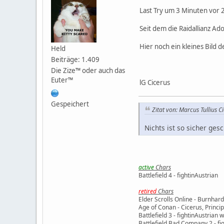
Last Try um 3 Minuten vor 2
Seit dem die Raidallianz Ad
Hier noch ein kleines Bild 
Held
Beiträge: 1.409
Die Zize™ oder auch das
Euter™
lG Cicerus
Gespeichert
Zitat von: Marcus Tullius C
Nichts ist so sicher ges
active
Chars
Battlefield 4 - fightinAustrian
retired
Chars
Elder Scrolls Online - Burnhard
Age of Conan - Cicerus, Princ
Battlefield 3 - fightinAustrian 
Battlefield Bad Company 2 - fig