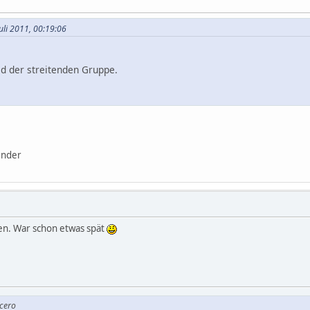
Juli 2011, 00:19:06
ld der streitenden Gruppe.
ender
. War schon etwas spät
icero