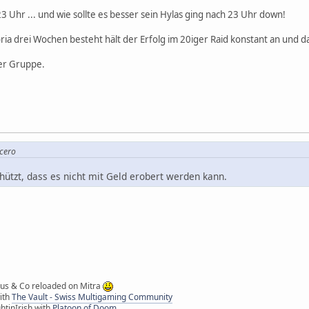
3 Uhr ... und wie sollte es besser sein Hylas ging nach 23 Uhr down!
oria drei Wochen besteht hält der Erfolg im 20iger Raid konstant an und 
der Gruppe.
icero
chützt, dass es nicht mit Geld erobert werden kann.
ipus & Co reloaded on Mitra
with
The Vault - Swiss Multigaming Community
htinIrish with
Platoon of Doom