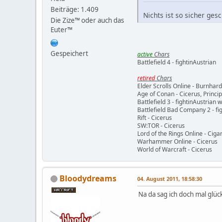
Beiträge: 1.409
Nichts ist so sicher ges
Die Zize™ oder auch das
Euter™
Gespeichert
active
Chars
Battlefield 4 - fightinAustrian
retired
Chars
Elder Scrolls Online - Burnhard
Age of Conan - Cicerus, Princ
Battlefield 3 - fightinAustrian 
Battlefield Bad Company 2 - fig
Rift - Cicerus
SW:TOR - Cicerus
Lord of the Rings Online - Ciga
Warhammer Online - Cicerus
World of Warcraft - Cicerus
Bloodydreams
04. August 2011, 18:58:30
Na da sag ich doch mal glüc