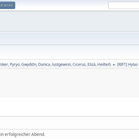
strieren
Yoker
,
Pyryo
,
Gwydi0n
,
Danica
,
lustgewinn
,
Cicerus
,
Elizá
,
Heilteil
)
[RIFT] Hylas
►
in erfolgreicher Abend.