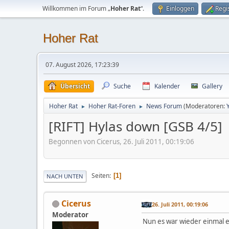
Willkommen im Forum „
Hoher Rat
“.
Einloggen
Regi
Hoher Rat
07. August 2026, 17:23:39
Übersicht
Suche
Kalender
Gallery
Hoher Rat
Hoher Rat-Foren
News Forum
(Moderatoren:
►
►
[RIFT] Hylas down [GSB 4/5]
Begonnen von Cicerus, 26. Juli 2011, 00:19:06
Seiten
1
NACH UNTEN
Cicerus
26. Juli 2011, 00:19:06
Moderator
Nun es war wieder einmal e