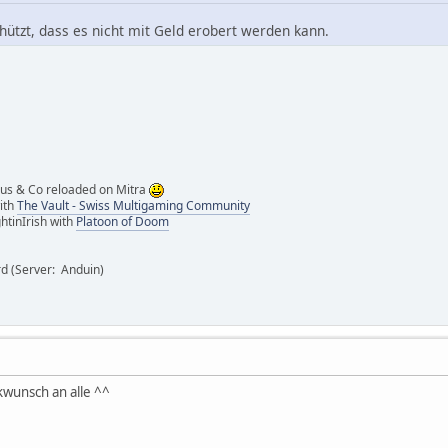
chützt, dass es nicht mit Geld erobert werden kann.
ipus & Co reloaded on Mitra
with
The Vault - Swiss Multigaming Community
htinIrish with
Platoon of Doom
rd (Server: Anduin)
kwunsch an alle ^^