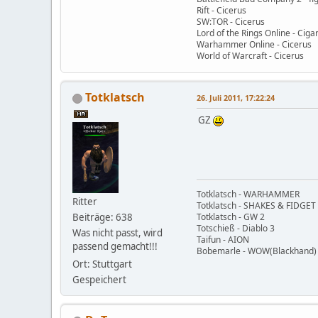
Rift - Cicerus
SW:TOR - Cicerus
Lord of the Rings Online - Ciga
Warhammer Online - Cicerus
World of Warcraft - Cicerus
Totklatsch
26. Juli 2011, 17:22:24
GZ
Totklatsch - WARHAMMER
Ritter
Totklatsch - SHAKES & FIDGET
Beiträge: 638
Totklatsch - GW 2
Totschieß - Diablo 3
Was nicht passt, wird
Taifun - AION
passend gemacht!!!
Bobemarle - WOW(Blackhand)
Ort: Stuttgart
Gespeichert