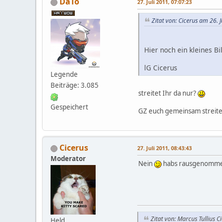
DaTo
27. Juli 2011, 07:07:23
Zitat von: Cicerus am 26. 
Hier noch ein kleines Bi
lG Cicerus
Legende
Beiträge: 3.085
streitet Ihr da nur?
Gespeichert
GZ euch gemeinsam streit
Cicerus
27. Juli 2011, 08:43:43
Moderator
Nein
habs rausgenommen
Zitat von: Marcus Tullius C
Held